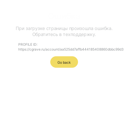
Ошибка
При загрузке страницы произошла ошибка.
Обратитесь в техподдержку.
PROFILE ID:
https://cgrave.ru/account/aa525dd7affb444185408860dbbc99d3
Go back