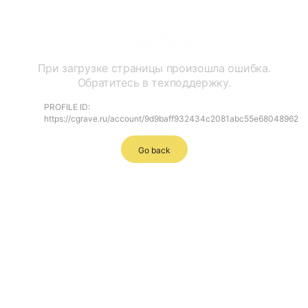
Ошибка
При загрузке страницы произошла ошибка.
Обратитесь в техподдержку.
PROFILE ID:
https://cgrave.ru/account/9d9baff932434c2081abc55e68048962
Go back