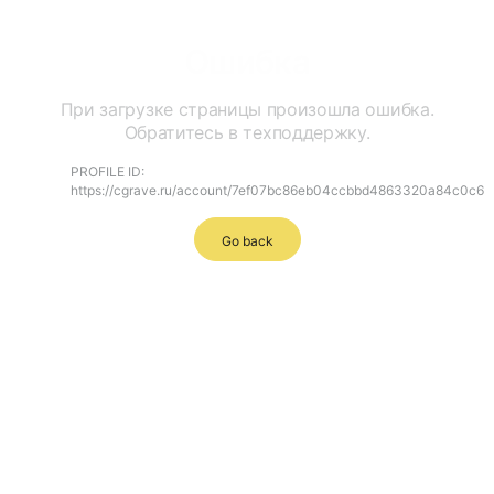
Ошибка
При загрузке страницы произошла ошибка.
Обратитесь в техподдержку.
PROFILE ID:
https://cgrave.ru/account/7ef07bc86eb04ccbbd4863320a84c0c6
Go back