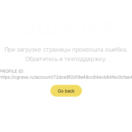
Ошибка
При загрузке страницы произошла ошибка.
Обратитесь в техподдержку.
PROFILE ID:
https://cgrave.ru/account/72dce8f2d19a48cc84ecb84fec0cfae
Go back