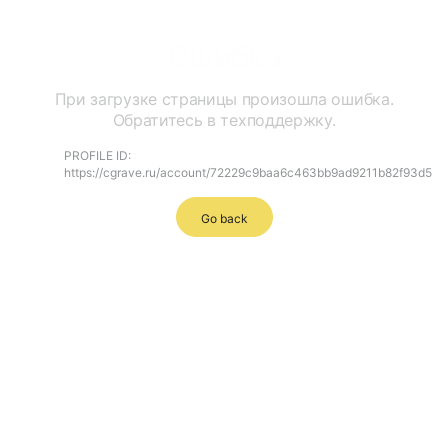
Ошибка
При загрузке страницы произошла ошибка.
Обратитесь в техподдержку.
PROFILE ID:
https://cgrave.ru/account/72229c9baa6c463bb9ad9211b82f93d5
Go back