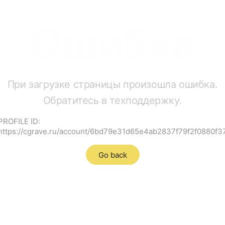
Ошибка
При загрузке страницы произошла ошибка.
Обратитесь в техподдержку.
PROFILE ID:
https://cgrave.ru/account/6bd79e31d65e4ab2837f79f2f0880f3
Go back