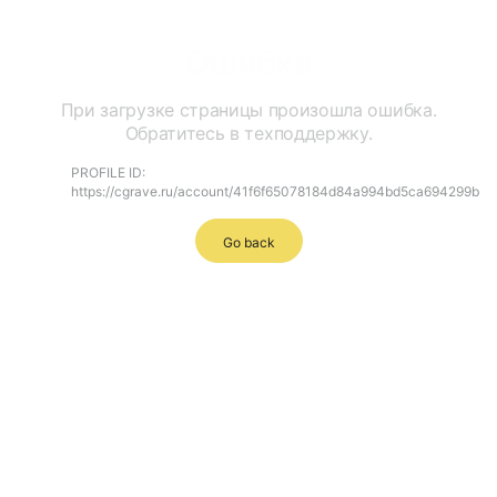
Ошибка
При загрузке страницы произошла ошибка.
Обратитесь в техподдержку.
PROFILE ID:
https://cgrave.ru/account/41f6f65078184d84a994bd5ca694299b
Go back