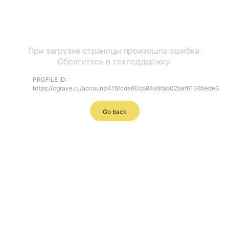
Ошибка
При загрузке страницы произошла ошибка.
Обратитесь в техподдержку.
PROFILE ID:
https://cgrave.ru/account/415fcde60cb94e5fab02baf61085ede3
Go back