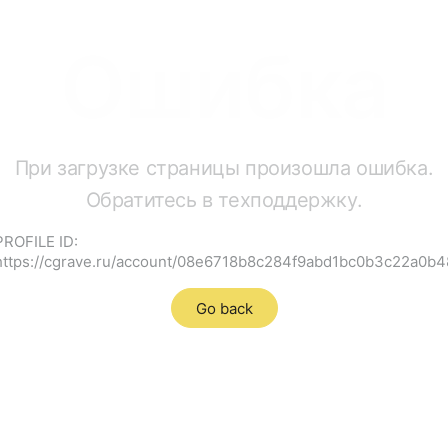
Ошибка
При загрузке страницы произошла ошибка.
Обратитесь в техподдержку.
PROFILE ID:
https://cgrave.ru/account/08e6718b8c284f9abd1bc0b3c22a0b4
Go back